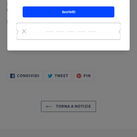
Spruzzare il prodotto sulla superfice e passare con il panno in micro
fibra seguendo sempre la stessa direzione.
Il prodotto non necessita di essere risciacquato.
CONDIVIDI
TWITTA
PINNA
CONDIVIDI
TWEET
PIN
SU
SU
SU
FACEBOOK
TWITTER
PINTEREST
TORNA A NOTIZIE