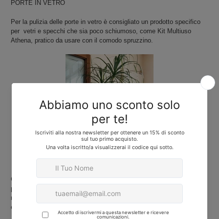
PORTE IN VETRO
Per la pulizia delle porte in vetro è consigliato un prodotto specifico
per vetri e specchi che sia poco schiumoso, come Kit Multiuso
Athena, pratico da usare con il comodo spruzzino.
Come per le altre porte è importante non utilizzare spugne che
potrebbero graffiare la superfice, meglio quindi utilizzare un panno in
micro fibra oppure un vecchio giornale accartocciato, rimedio sempre
efficace.