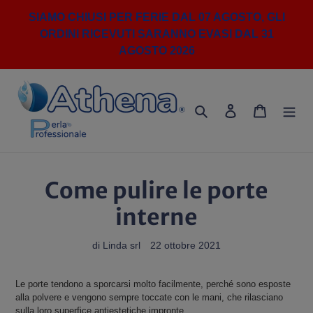
Vai
SIAMO CHIUSI PER FERIE DAL 07 AGOSTO, GLI
direttamente
ORDINI RICEVUTI SARANNO EVASI DAL 31
ai
contenuti
AGOSTO 2026
Cerca
Accedi
Carrello
Come pulire le porte
interne
di Linda srl
22 ottobre 2021
Le porte tendono a sporcarsi molto facilmente, perché sono esposte
alla polvere e vengono sempre toccate con le mani, che rilasciano
sulla loro superfice antiestetiche impronte.