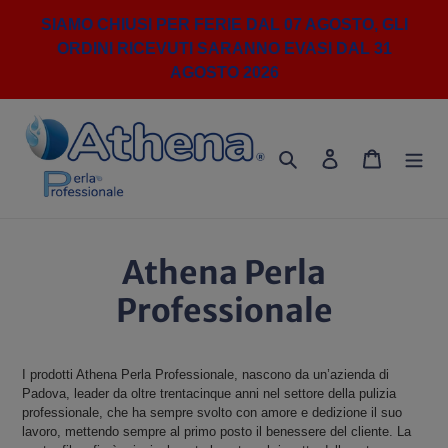
Vai
SIAMO CHIUSI PER FERIE DAL 07 AGOSTO, GLI
direttamente
ORDINI RICEVUTI SARANNO EVASI DAL 31
ai
contenuti
AGOSTO 2026
Cerca
Accedi
Carrello
Athena Perla
Professionale
I prodotti Athena Perla Professionale, nascono da un’azienda di
Padova, leader da oltre trentacinque anni nel settore della pulizia
professionale, che ha sempre svolto con amore e dedizione il suo
lavoro, mettendo sempre al primo posto il benessere del cliente. La