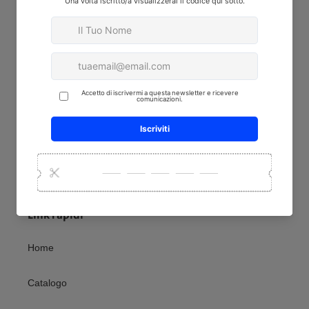
Linda srl
Via Bassa Iº, 113, 35011 Campodarsego PD
Tel. +39 049 556 5544
info@athenapp.it
PEC: athenapp@pec.it
P.Iva 02528210285
Cap.Soc.10.000.00/REA PD-235502
Link rapidi
Home
Catalogo