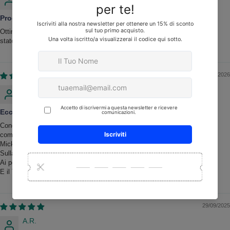
Prodotto consigliato
Ottimo prodotto ! L'ho utilizzato per lucidare le ante di casa e il risultato è
stato veramente ottimo ...Le ante sembrano nuove
20/03/2026
Antonella Farronato
Eccellente
Conosciuto Barbara Graxie ad una persona che seguo nei social ho
cominciato a guardare i suoi video e prodotti in base a dove servono
Micky è eccellente
Sulla cucina in legno che nn veniva pulita come volevo io
Ai portoncini d’entrata
E il TOP dei TOP
29/09/2025
A.R.