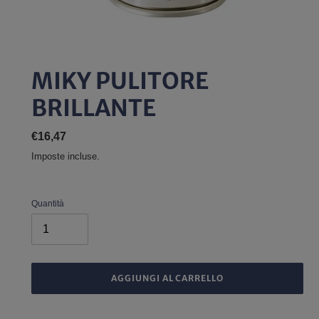
MIKY PULITORE
BRILLANTE
Prezzo
€16,47
di
Imposte incluse.
listino
Quantità
AGGIUNGI AL CARRELLO
Inserimento