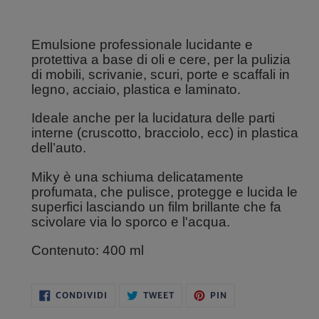
del
prodotto
nel
Emulsione professionale lucidante e
carrello
protettiva a base di oli e cere, per la pulizia
di mobili, scrivanie, scuri, porte e scaffali in
legno, acciaio, plastica e laminato.
Ideale anche per la lucidatura delle parti
interne (cruscotto, bracciolo, ecc) in plastica
dell’auto.
Miky è una schiuma delicatamente
profumata, che pulisce, protegge e lucida le
superfici lasciando un film brillante che fa
scivolare via lo sporco e l'acqua.
Contenuto: 400 ml
CONDIVIDI
TWITTA
PINNA
CONDIVIDI
TWEET
PIN
SU
SU
SU
FACEBOOK
TWITTER
PINTEREST